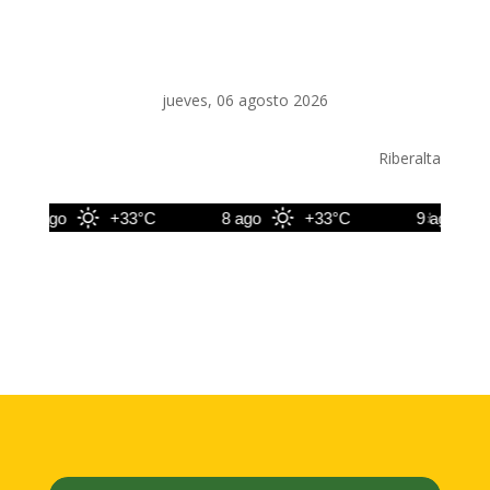
jueves, 06 agosto 2026
Riberalta
7 ago
+33°C
8 ago
+33°C
9 ago
+