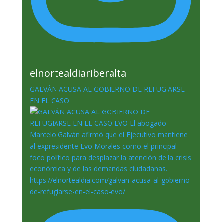
elnortealdiariberalta
GALVÁN ACUSA AL GOBIERNO DE REFUGIARSE
EN EL CASO