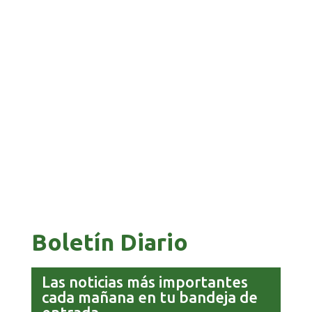
BANCO UNIÓN IMPULSA EDUCACIÓN
FINANCIERA PARA EMPRENDEDORES Y
ESTUDIANTES
COMANDANTE RESTA PRIORIDAD A LA
CAPTURA DE EVO MORALES
Boletín Diario
Las noticias más importantes
cada mañana en tu bandeja de