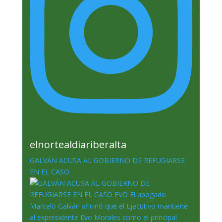
elnortealdiariberalta
GALVÁN ACUSA AL GOBIERNO DE REFUGIARSE
EN EL CASO