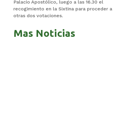
Palacio Apostólico, luego a las 16.30 el
recogimiento en la Sixtina para proceder a
otras dos votaciones.
Mas Noticias
PANDO APUESTA AL CORREDOR AMAZÓNICO
PARA ABRIR NUEVOS MERCADOS
BOLIVIA 201 AÑOS, UNA HISTORIA MARCADA