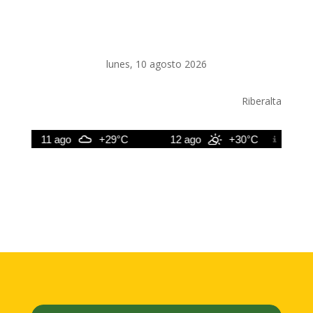
lunes, 10 agosto 2026
Riberalta
11 ago
+29°C
12 ago
+30°C
13 a