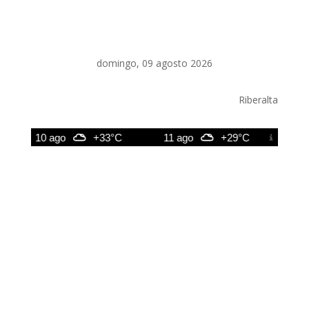
domingo, 09 agosto 2026
Riberalta
10 ago
+33°C
11 ago
+29°C
12 ag