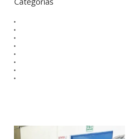
Categorias
La región
Nacional
Opinión
Deportes
Internacional
Empresarial
Tecnología
Futuro Academico
elnortealdiariberalta