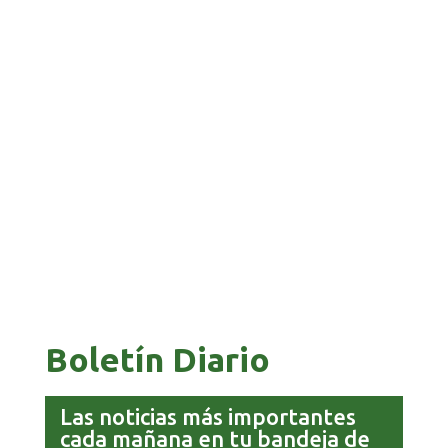
BANCO UNIÓN IMPULSA EDUCACIÓN
FINANCIERA PARA EMPRENDEDORES Y
ESTUDIANTES
COMANDANTE RESTA PRIORIDAD A LA
CAPTURA DE EVO MORALES
Boletín Diario
Las noticias más importantes
cada mañana en tu bandeja de