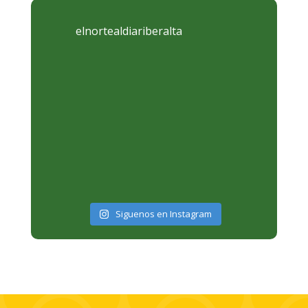
elnortealdiariberalta
Siguenos en Instagram