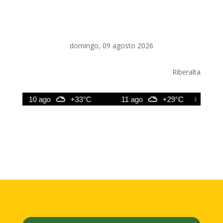
domingo, 09 agosto 2026
Riberalta
10 ago
+33°C
11 ago
+29°C
12 a