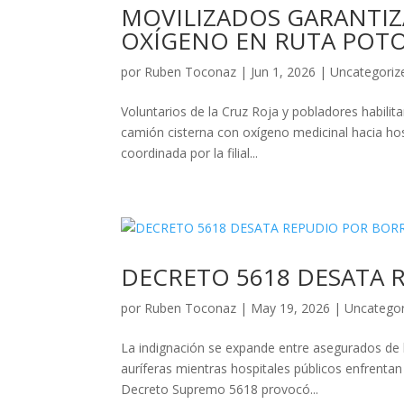
MOVILIZADOS GARANTIZ
OXÍGENO EN RUTA POTO
por
Ruben Toconaz
|
Jun 1, 2026
|
Uncategoriz
Voluntarios de la Cruz Roja y pobladores habilit
camión cisterna con oxígeno medicinal hacia ho
coordinada por la filial...
DECRETO 5618 DESATA 
por
Ruben Toconaz
|
May 19, 2026
|
Uncategor
La indignación se expande entre asegurados de l
auríferas mientras hospitales públicos enfrentan 
Decreto Supremo 5618 provocó...