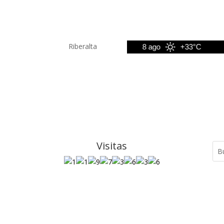
Riberalta
7 ago
+33°C
8 ago
+33°C
9
Visitas