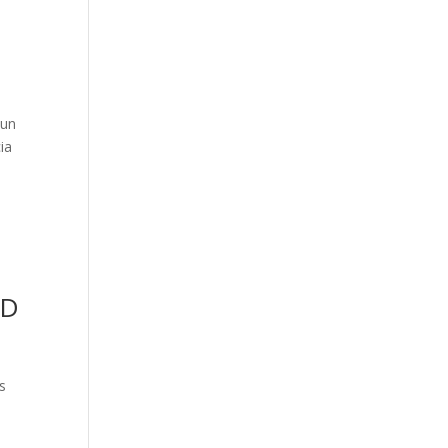
 un
ia
 D
s
l