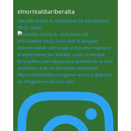
elnortealdiariberalta
GALVÁN ACUSA AL GOBIERNO DE REFUGIARSE
EN EL CASO