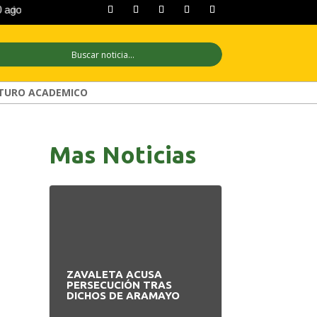
go
+33°C
11 ago
+29°C
12 ago
+2
TURO ACADEMICO
Mas Noticias
n
ZAVALETA ACUSA
BANCO UNIÓN 
PERSECUCIÓN TRAS
HOMENAJE PA
DICHOS DE ARAMAYO
CADA RINCÓN 