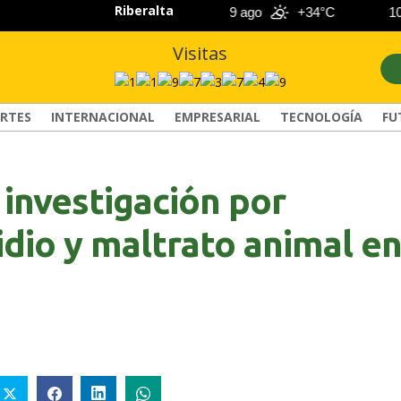
Riberalta
8 ago
+33°C
9 ago
+34°C
10 a
Visitas
RTES
INTERNACIONAL
EMPRESARIAL
TECNOLOGÍA
FU
n investigación por
idio y maltrato animal e