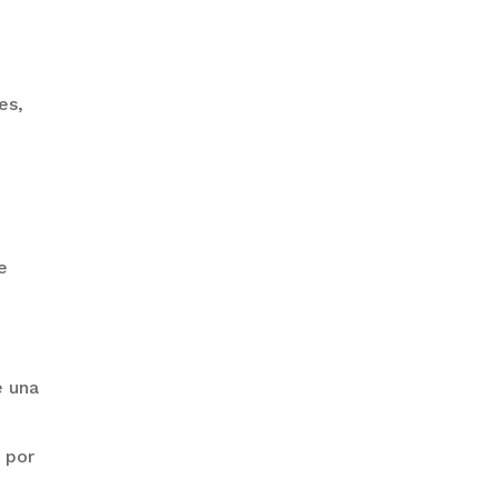
GOBIERNO ELIMINA CULTURAS
DE TODA LA ESTRUCTURA
es,
ESTATAL
e
PAZ INICIA
REESTRUCTURACIÓN CON
NUEVO EQUIPO MINISTERIAL
e una
 por