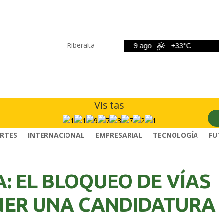
Riberalta
8 ago
+33°C
9 ago
+33°C
10 
Visitas
RTES
INTERNACIONAL
EMPRESARIAL
TECNOLOGÍA
FU
: EL BLOQUEO DE VÍAS
NER UNA CANDIDATURA