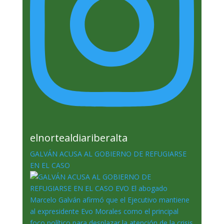
elnortealdiariberalta
GALVÁN ACUSA AL GOBIERNO DE REFUGIARSE
EN EL CASO