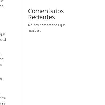
 el
no,
Comentarios
Recientes
No hay comentarios que
mostrar.
 que
o al
a
 en
 o
os
e
rias
a es