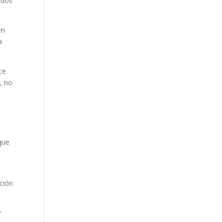
ados
en
a
ce
, no
l
que
ción
r