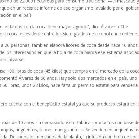
 máximo de 22.000 hectáreas para consumo tradicional —el mascado y
que en un reciente informe de ese organismo, avalado por el gobier
ación en el país.
e le damos con la coca tiene mayor agrado”, dice Álvarez a The
or a coca es evidente entre los siete grados de alcohol que contiene.
a a 20 personas, también elabora licores de coca desde hace 10 años
 de los interesados en que la hoja de coca pierda ese estigma asociad
rcializarse.
usa 100 libras de coca (45 kilos) que compra en el mercado de la coc
 comentó Álvarez de 56 años. Hay solo dos mercados en el país, uno
 50 libras, unos 23 kilos, hace falta un permiso estatal para venderla
, pero cuenta con el beneplácito estatal ya que su producto estará en l
más de 10 años sin demasiado éxito fabricar productos con base d
hampús, ungüentos, licores, energizantes… Se venden en pequeñas fe
ida. De todos los derivados de la planta, la infusión con hoja de coc