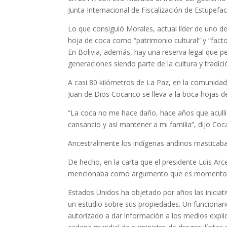
Junta Internacional de Fiscalización de Estupefac
Lo que consiguió Morales, actual líder de uno de
hoja de coca como “patrimonio cultural” y “facto
En Bolivia, además, hay una reserva legal que p
generaciones siendo parte de la cultura y tradici
A casi 80 kilómetros de La Paz, en la comunidad
Juan de Dios Cocarico se lleva a la boca hojas 
“La coca no me hace daño, hace años que acul
cansancio y así mantener a mi familia”, dijo Coc
Ancestralmente los indígenas andinos masticaban
De hecho, en la carta que el presidente Luis Arc
mencionaba como argumento que es momento de r
Estados Unidos ha objetado por años las iniciati
un estudio sobre sus propiedades. Un funcionar
autorizado a dar información a los medios explicó a