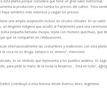
a esta planta porque considera que tiene un gran valor nutricional,
umenta la producción y eso tumba los precios del cultivo. “Esto vend
e haya sembríos más extensos y caigan los precios.
iene una amplia aceptación incluso en círculos oficiales. En un salón 
s, un dirigente indígena que acudió al Parlamento para una ceremoni
 bolsa pequeña llamada chuspa, tejida con motivos quechuas, que ll
hojas que se comparten en celebraciones.
zcan internacionalmente las costumbres y tradiciones con esta plant
que la coca no es droga, tampoco es veneno”, mencionó.
asticado, es un símbolo que representa a los pueblos andinos. Es sagr
odo, para pedir la mano de la novia la llevamos… Está en todo”, agre
DeBre contribuyó a esta historia desde Buenos Aires, Argentina.