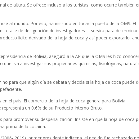
 mal de altura. Se ofrece incluso a los turistas, como ocurre también 
irse al mundo. Por eso, ha insistido en tocar la puerta de la OMS. El
 la fase de designación de investigadores— servirá para determinar 
oducto lícito derivado de la hoja de coca y así poder exportarlo, ap
Vicepresidencia de Bolivia, aseguró a la AP que la OMS les hizo conoce
io que “va a investigar sus propiedades químicas, fisiológicas, natural
amino para que algún día se debata y decida si la hoja de coca puede d
pefaciente.
en el país. El comercio de la hoja de coca genera para Bolivia
 representa un 0,6% de su Producto Interno Bruto.
 para promover su despenalización. Insiste en que la hoja de coca po
ia prima de la cocaína.
(2006- 2019), primer presidente indígena, el pedido fue rechazado po