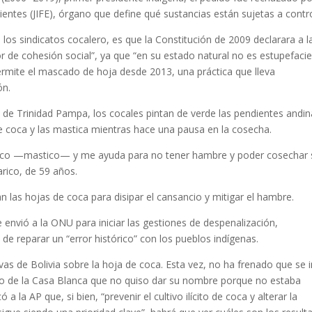
ientes (JIFE), órgano que define qué sustancias están sujetas a contro
 los sindicatos cocalero, es que la Constitución de 2009 declarara a l
r de cohesión social”, ya que “en su estado natural no es estupefacie
ermite el mascado de hoja desde 2013, una práctica que lleva
ón.
 de Trinidad Pampa, los cocales pintan de verde las pendientes andin
de coca y las mastica mientras hace una pausa en la cosecha.
lico —mastico— y me ayuda para no tener hambre y poder cosechar 
arico, de 59 años.
 las hojas de coca para disipar el cansancio y mitigar el hambre.
e envió a la ONU para iniciar las gestiones de despenalización,
eparar un “error histórico” con los pueblos indígenas.
vas de Bolivia sobre la hoja de coca. Esta vez, no ha frenado que se i
io de la Casa Blanca que no quiso dar su nombre porque no estaba
 la AP que, si bien, “prevenir el cultivo ilícito de coca y alterar la