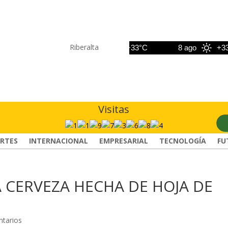
Riberalta
7 ago
+33°C
8 ago
+33°C
Visitas
RTES
INTERNACIONAL
EMPRESARIAL
TECNOLOGÍA
FU
A CERVEZA HECHA DE HOJA DE
tarios