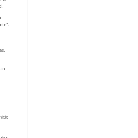
l.
a
nte”.
as.
sin
nicie