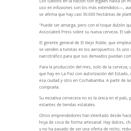
Los cultivos en la nación son legales hasta un
uso en infusiones son los más extendidos—, aun
se afirma que hay casi 30.000 hectáreas de plant
“Puede ser amarga, pero con el toque dulzón qu
Associated Press sobre su nueva cerveza. El sab
El gerente general de El Viejo Roble, que emple
se venden a turistas en los aeropuertos. Es uno
narcotráfico para que sus derivados puedan come
Para la producción del mes, solo de la cerveza, 
que hay en La Paz con autorización del Estado,
esa ciudad y otro en Cochabamba. A partir de las
comprarla.
Su iniciativa cervecera no es la única en el país
estantes de tiendas estatales.
Otros emprendedores han intentado desde hace 
hoja de coca de forma artesanal. Hay dulces, c
y no ha pasado de ser una oferta de nicho, reduc