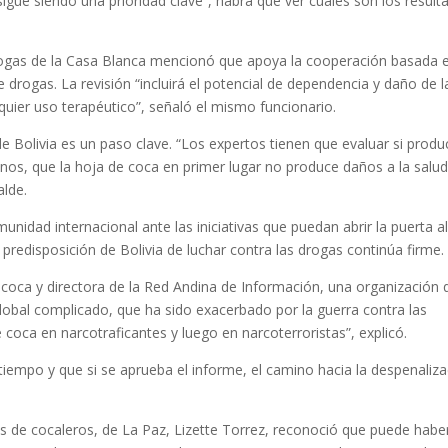
sigue siendo una prioridad clave”, habrá que ver cuáles son los result
Drogas de la Casa Blanca mencionó que apoya la cooperación basada 
e drogas. La revisión “incluirá el potencial de dependencia y daño de l
quier uso terapéutico”, señaló el mismo funcionario.
de Bolivia es un paso clave. “Los expertos tienen que evaluar si produ
s, que la hoja de coca en primer lugar no produce daños a la salud
alde.
unidad internacional ante las iniciativas que puedan abrir la puerta a
a predisposición de Bolivia de luchar contra las drogas continúa firme.
 coca y directora de la Red Andina de Información, una organización 
lobal complicado, que ha sido exacerbado por la guerra contra las
 coca en narcotraficantes y luego en narcoterroristas”, explicó.
iempo y que si se aprueba el informe, el camino hacia la despenaliza
os de cocaleros, de La Paz, Lizette Torrez, reconoció que puede habe