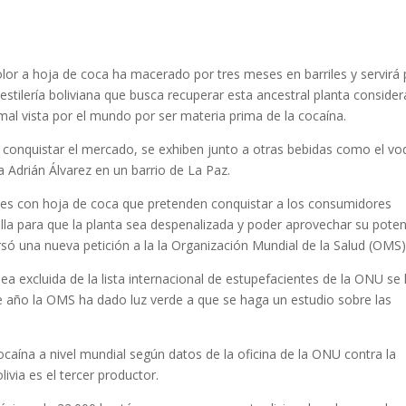
lor a hoja de coca ha macerado por tres meses en barriles y servirá 
stilería boliviana que busca recuperar esta ancestral planta conside
al vista por el mundo por ser materia prima de la cocaína.
a conquistar el mercado, se exhiben junto a otras bebidas como el vo
ta Adrián Álvarez en un barrio de La Paz.
les con hoja de coca que pretenden conquistar a los consumidores
alla para que la planta sea despenalizada y poder aprovechar su poten
ó una nueva petición a la la Organización Mundial de la Salud (OMS)
ea excluida de la lista internacional de estupefacientes de la ONU se
e año la OMS ha dado luz verde a que se haga un estudio sobre las
caína a nivel mundial según datos de la oficina de la ONU contra la
ivia es el tercer productor.