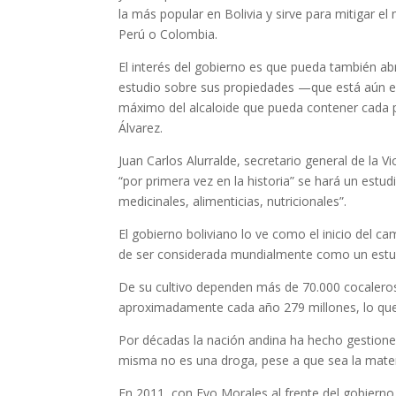
la más popular en Bolivia y sirve para mitigar el
Perú o Colombia.
El interés del gobierno es que pueda también abr
estudio sobre sus propiedades —que está aún en
máximo del alcaloide que pueda contener cada pr
Álvarez.
Juan Carlos Alurralde, secretario general de la 
“por primera vez en la historia” se hará un estud
medicinales, alimenticias, nutricionales”.
El gobierno boliviano lo ve como el inicio del c
de ser considerada mundialmente como un estu
De su cultivo dependen más de 70.000 cocaleros 
aproximadamente cada año 279 millones, lo que
Por décadas la nación andina ha hecho gestiones
misma no es una droga, pese a que sea la mater
En 2011, con Evo Morales al frente del gobierno 