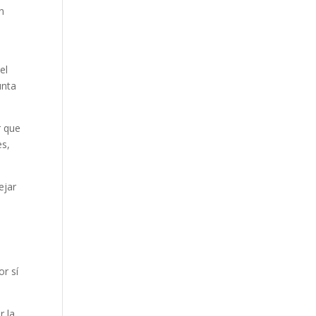
en
el
unta
r que
es,
ejar
r sí
r la