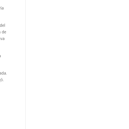
ría
del
a de
eva
a
ada.
gó.