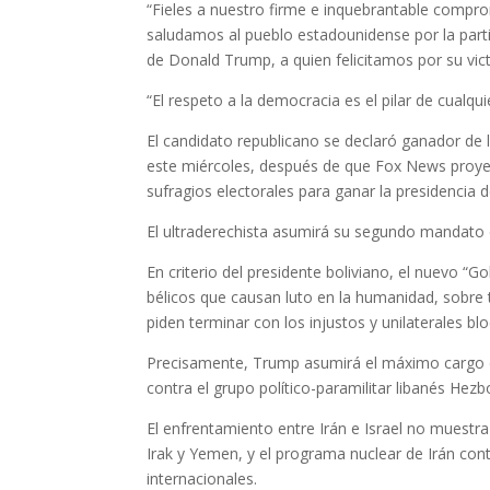
“Fieles a nuestro firme e inquebrantable compro
saludamos al pueblo estadounidense por la parti
de Donald Trump, a quien felicitamos por su vict
“El respeto a la democracia es el pilar de cualqui
El candidato republicano se declaró ganador de
este miércoles, después de que Fox News proyec
sufragios electorales para ganar la presidencia 
El ultraderechista asumirá su segundo mandato
En criterio del presidente boliviano, el nuevo “G
bélicos que causan luto en la humanidad, sobre
piden terminar con los injustos y unilaterales bl
Precisamente, Trump asumirá el máximo cargo del
contra el grupo político-paramilitar libanés Hezbo
El enfrentamiento entre Irán e Israel no muestra 
Irak y Yemen, y el programa nuclear de Irán con
internacionales.