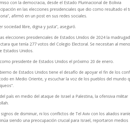
miso con la democracia, desde el Estado Plurinacional de Bolivia
cipación en las elecciones presidenciales que dio como resultado el t
oria”, afirmó en un post en sus redes sociales.
er sociedad libre, digna y justa”, aseguró.
 las elecciones presidenciales de Estados Unidos de 2024 la madruga
tara que tenía 277 votos del Colegio Electoral. Se necesitan al men
de Estados Unidos.
 como presidente de Estados Unidos el próximo 20 de enero.
obierno de Estados Unidos tiene el desafío de apoyar el fin de los conf
 todo en Medio Oriente, y escuchar la voz de los pueblos del mundo 
oqueos”.
 país en medio del ataque de Israel a Palestina, la ofensiva militar
llah.
signos de disminuir, ni los conflictos de Tel Aviv con los aliados iraní
tinúa siendo una preocupación crucial para Israel, reportaron medios