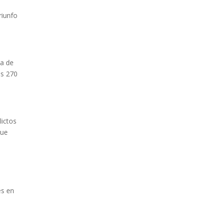
ESTATAL
riunfo
da de
os 270
PAZ INICIA
REESTRUCTURACIÓN
lictos
CON NUEVO EQUIPO
que
MINISTERIAL
es en