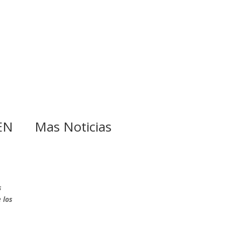
EN
Mas Noticias
s
GOBIERNO ELIMINA
 los
CULTURAS DE TODA
LA ESTRUCTURA