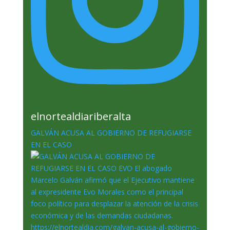
elnortealdiariberalta
GALVÁN ACUSA AL GOBIERNO DE REFUGIARSE
EN EL CASO