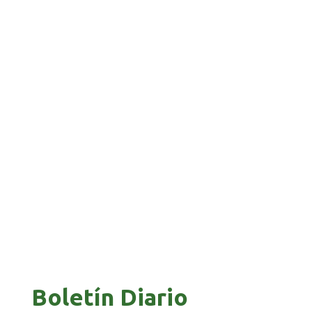
“PIÑA” CAE EN BRASIL TRAS LA FUGA POR LA
FRONTERA
GALVÁN ACUSA AL GOBIERNO DE REFUGIARSE
EN EL CASO EVO
GOBIERNO ELIMINA CULTURAS DE TODA LA
ESTRUCTURA ESTATAL
Boletín Diario