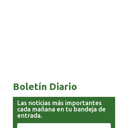
TRIBUNAL ELECTORAL IMPULSA EL REGISTRO
OPORTUNO DE LOS BENIANOS
PAZ ES ACUSADO DE BUSCAR RESPALDO
LEGISLATIVO CON PREBENDAS
Boletín Diario
Las noticias más importantes
cada mañana en tu bandeja de
entrada.