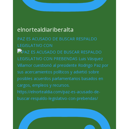
elnortealdiariberalta
PAZ ES ACUSADO DE BUSCAR RESPALDO
LEGISLATIVO CON