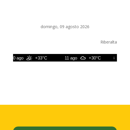
domingo, 09 agosto 2026
Riberalta
10 ago
+33°C
11 ago
+30°C
12 ago