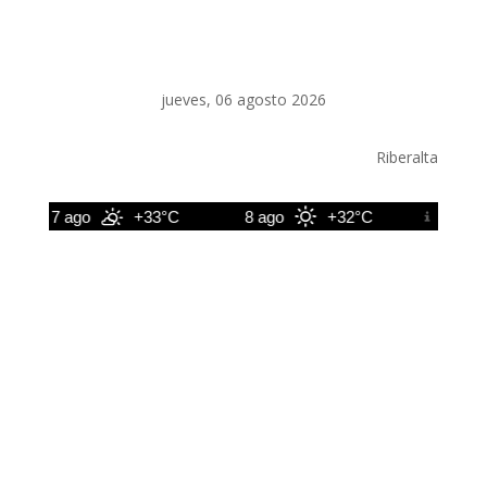
jueves, 06 agosto 2026
Riberalta
7 ago
+33°C
8 ago
+32°C
9 ago