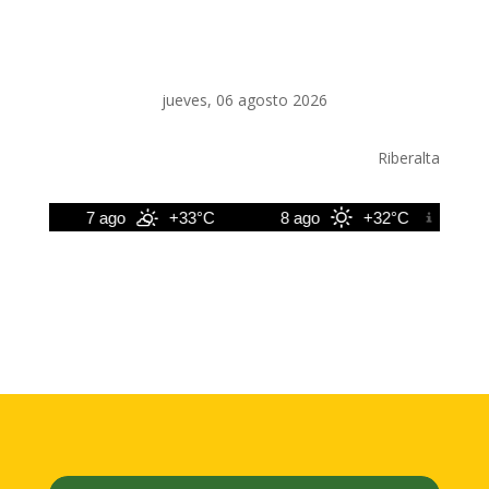
jueves, 06 agosto 2026
Riberalta
°C
7 ago
+33°C
8 ago
+32°C
9 a