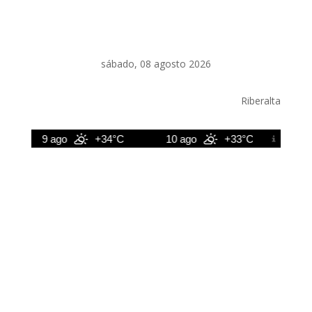
sábado, 08 agosto 2026
Riberalta
9 ago
+34°C
10 ago
+33°C
11 a