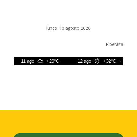
lunes, 10 agosto 2026
Riberalta
11 ago
+29°C
12 ago
+32°C
13