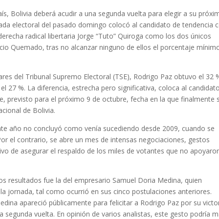
aís, Bolivia deberá acudir a una segunda vuelta para elegir a su próxi
nada electoral del pasado domingo colocó al candidato de tendencia 
derecha radical libertaria Jorge “Tuto” Quiroga como los dos únicos
acio Quemado, tras no alcanzar ninguno de ellos el porcentaje mínim
nares del Tribunal Supremo Electoral (TSE), Rodrigo Paz obtuvo el 32 
l 27 %. La diferencia, estrecha pero significativa, coloca al candidat
e, previsto para el próximo 9 de octubre, fecha en la que finalmente 
cional de Bolivia.
sente año no concluyó como venía sucediendo desde 2009, cuando se
Por el contrario, se abre un mes de intensas negociaciones, gestos
tivo de asegurar el respaldo de los miles de votantes que no apoyaro
os resultados fue la del empresario Samuel Doria Medina, quien
la jornada, tal como ocurrió en sus cinco postulaciones anteriores.
dina apareció públicamente para felicitar a Rodrigo Paz por su victo
la segunda vuelta. En opinión de varios analistas, este gesto podría 