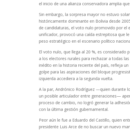
el inicio de una alianza conservadora amplia que
Sin embargo, la sorpresa mayor no estuvo solamen
históricamente dominante en Bolivia desde 2005.
de candidaturas, el voto nulo promovido por el 
unificador, provocó una caída estrepitosa que l
peso estratégico en el escenario político naciona
El voto nulo, que llega al 20 %, es considerado 
a los electores rurales para rechazar a todas la
inédito en la historia reciente del país, refleja
golpe para las aspiraciones del bloque progresis
izquierda accediera a la segunda vuelta.
A la par, Andrónico Rodríguez —quien durante lo
un posible articulador entre generaciones— apen
proceso de cambio, no logró generar la adhesión
con la última gestión gubernamental.
Peor aún le fue a Eduardo del Castillo, quien en
presidente Luis Arce de no buscar un nuevo man