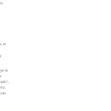
BANCO UNIÓN
os
IMPULSA EDUCACIÓN
FINANCIERA PARA
EMPRENDEDORES Y
ESTUDIANTES
r el
y
ye la
COMANDANTE RESTA
de
PRIORIDAD A LA
sado”,
CAPTURA DE EVO
anto
MORALES
tran