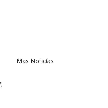
Mas Noticias
,
GOBIERNO ELIMINA
CULTURAS DE TODA
LA ESTRUCTURA