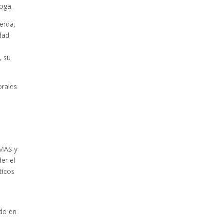
roga.
ierda,
dad
PRODEM INAUGURÓ
, su
UN MODERNO
EDIFICIO Y APUESTA
POR EL NORTE
orales
BOLIVIANO
,
o
 MAS y
er el
ticos
ndo en