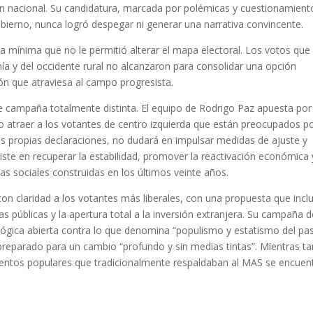
ión nacional. Su candidatura, marcada por polémicas y cuestionamient
obierno, nunca logró despegar ni generar una narrativa convincente.
ia mínima que no le permitió alterar el mapa electoral. Los votos que
 y del occidente rural no alcanzaron para consolidar una opción
ón que atraviesa al campo progresista.
 de campaña totalmente distinta. El equipo de Rodrigo Paz apuesta por
atraer a los votantes de centro izquierda que están preocupados po
us propias declaraciones, no dudará en impulsar medidas de ajuste y
siste en recuperar la estabilidad, promover la reactivación económica 
cas sociales construidas en los últimos veinte años.
 con claridad a los votantes más liberales, con una propuesta que inclu
as públicas y la apertura total a la inversión extranjera. Su campaña 
ógica abierta contra lo que denomina “populismo y estatismo del pa
preparado para un cambio “profundo y sin medias tintas”. Mientras t
mientos populares que tradicionalmente respaldaban al MAS se encuen