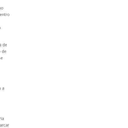
ESTATAL
mo
centro
o
% de
o de
se
PAZ INICIA
REESTRUCTURACIÓN
CON NUEVO EQUIPO
MINISTERIAL
n a
ria
marcar