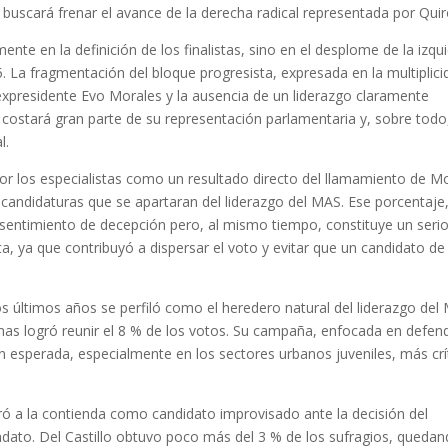
 buscará frenar el avance de la derecha radical representada por Qui
te en la definición de los finalistas, sino en el desplome de la izqu
 La fragmentación del bloque progresista, expresada en la multiplici
expresidente Evo Morales y la ausencia de un liderazgo claramente
e costará gran parte de su representación parlamentaria y, sobre todo
l.
por los especialistas como un resultado directo del llamamiento de M
s candidaturas que se apartaran del liderazgo del MAS. Ese porcentaje
 un sentimiento de decepción pero, al mismo tiempo, constituye un seri
ta, ya que contribuyó a dispersar el voto y evitar que un candidato de
s últimos años se perfiló como el heredero natural del liderazgo del
as logró reunir el 8 % de los votos. Su campaña, enfocada en defend
 esperada, especialmente en los sectores urbanos juveniles, más crí
tró a la contienda como candidato improvisado ante la decisión del
dato. Del Castillo obtuvo poco más del 3 % de los sufragios, queda