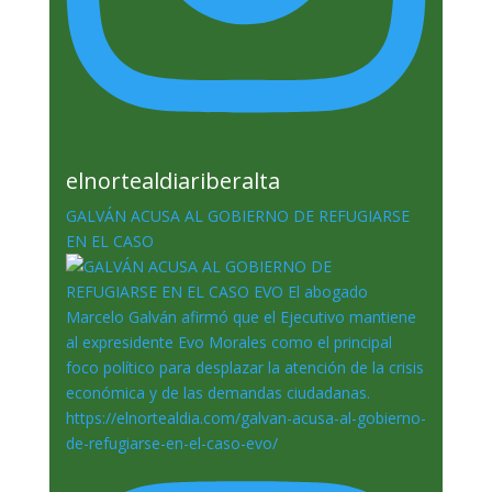
elnortealdiariberalta
GALVÁN ACUSA AL GOBIERNO DE REFUGIARSE
EN EL CASO