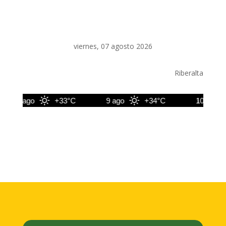
viernes, 07 agosto 2026
Riberalta
8 ago
+33°C
9 ago
+34°C
10 ago