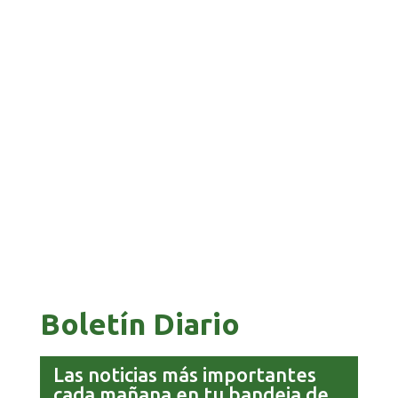
BANCO UNIÓN IMPULSA EDUCACIÓN
FINANCIERA PARA EMPRENDEDORES Y
ESTUDIANTES
COMANDANTE RESTA PRIORIDAD A LA
CAPTURA DE EVO MORALES
Boletín Diario
Las noticias más importantes
cada mañana en tu bandeja de