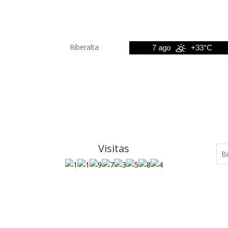
Riberalta
6 ago
+33°C
7 ago
+33°C
Visitas