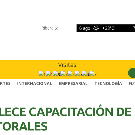
Riberalta
5 ago
+32°C
6 ago
+33°C
7 ag
Visitas
RTES
INTERNACIONAL
EMPRESARIAL
TECNOLOGÍA
FU
LECE CAPACITACIÓN DE
TORALES