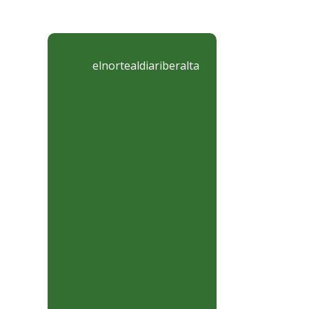
elnortealdiariberalta