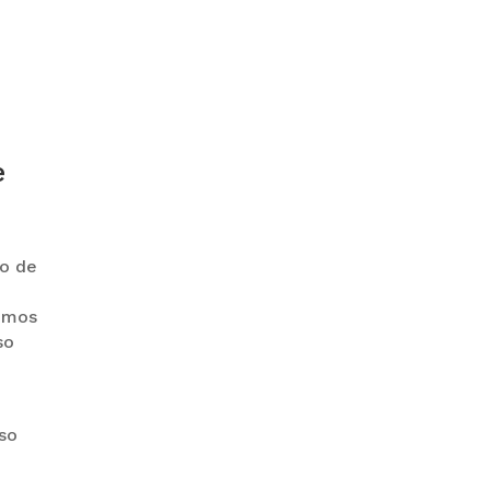
GOBIERNO ELIMINA CULTURAS
DE TODA LA ESTRUCTURA
ESTATAL
e
io de
PAZ INICIA
cemos
REESTRUCTURACIÓN CON
so
NUEVO EQUIPO MINISTERIAL
eso