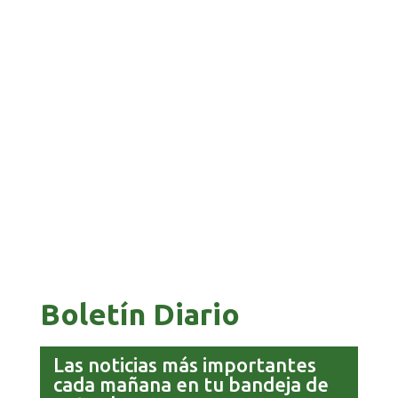
BANCO UNIÓN IMPULSA EDUCACIÓN
FINANCIERA PARA EMPRENDEDORES Y
ESTUDIANTES
COMANDANTE RESTA PRIORIDAD A LA
CAPTURA DE EVO MORALES
Boletín Diario
Las noticias más importantes
cada mañana en tu bandeja de