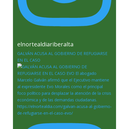
elnortealdiariberalta
GALVÁN ACUSA AL GOBIERNO DE REFUGIARSE
EN EL CASO