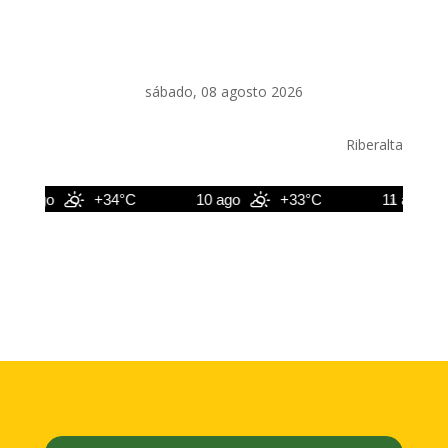
sábado, 08 agosto 2026
Riberalta
9 ago
+34°C
10 ago
+33°C
11 ago