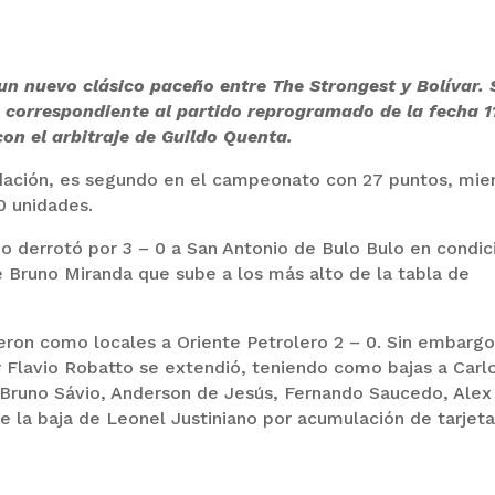
 un nuevo clásico paceño entre The Strongest y Bolívar. 
, correspondiente al partido reprogramado de la fecha 1
con el arbitraje de Guildo Quenta.
audación, es segundo en el campeonato con 27 puntos, mie
0 unidades.
do derrotó por 3 – 0 a San Antonio de Bulo Bulo en condic
e Bruno Miranda que sube a los más alto de la tabla de
eron como locales a Oriente Petrolero 2 – 0. Sin embargo
or Flavio Robatto se extendió, teniendo como bajas a Carl
 Bruno Sávio, Anderson de Jesús, Fernando Saucedo, Alex
 la baja de Leonel Justiniano por acumulación de tarjet