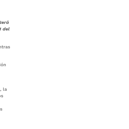
GOBIERNO ELIMINA CULTURAS
Será
DE TODA LA ESTRUCTURA
ESTATAL
1 del
ntras
ión
PAZ INICIA
REESTRUCTURACIÓN CON
, la
NUEVO EQUIPO MINISTERIAL
os
as