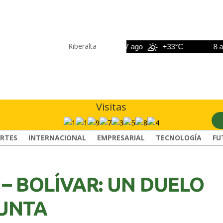
Riberalta
6 ago
+33°C
7 ago
+33°C
8 ago
Visitas
RTES
INTERNACIONAL
EMPRESARIAL
TECNOLOGÍA
FU
– BOLÍVAR: UN DUELO
PUNTA