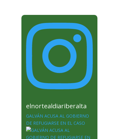
elnortealdiariberalta
GALVÁN ACUSA AL GOBIERNO
DE REFUGIARSE EN EL CASO