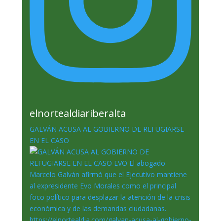
elnortealdiariberalta
GALVÁN ACUSA AL GOBIERNO DE REFUGIARSE
EN EL CASO