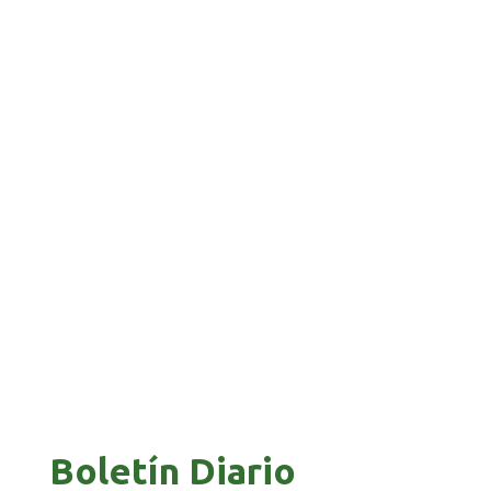
APUESTA POR EL NORTE BOLIVIANO
BANCO UNIÓN IMPULSA EDUCACIÓN
FINANCIERA PARA EMPRENDEDORES Y
ESTUDIANTES
COMANDANTE RESTA PRIORIDAD A LA
CAPTURA DE EVO MORALES
Boletín Diario