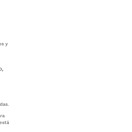
GOBIERNO ELIMINA CULTURAS
DE TODA LA ESTRUCTURA
ESTATAL
os y
o,
PAZ INICIA
REESTRUCTURACIÓN CON
NUEVO EQUIPO MINISTERIAL
das.
ara
está