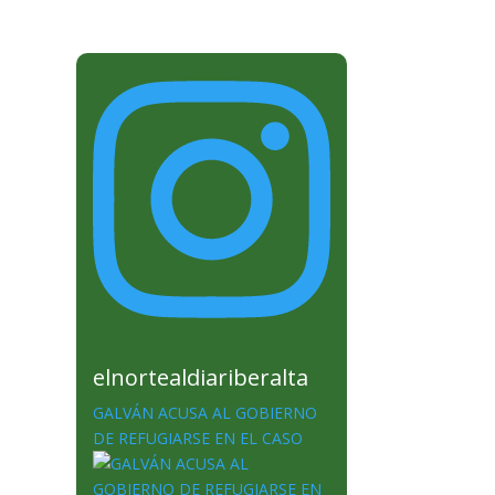
elnortealdiariberalta
GALVÁN ACUSA AL GOBIERNO
DE REFUGIARSE EN EL CASO