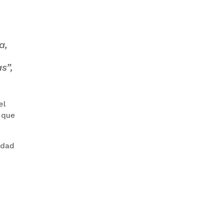
a,
PRODEM INAUGURÓ UN
MODERNO EDIFICIO Y APUESTA
POR EL NORTE BOLIVIANO
s”,
el
 que
idad
BANCO UNIÓN IMPULSA
EDUCACIÓN FINANCIERA PARA
EMPRENDEDORES Y
ESTUDIANTES