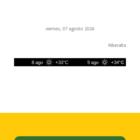
viernes, 07 agosto 2026
Riberalta
33°C
8 ago
+33°C
9 ago
+34°C