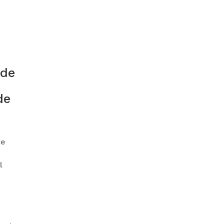
GOBIERNO ELIMINA CULTURAS
DE TODA LA ESTRUCTURA
ESTATAL
 de
de
te
PAZ INICIA
REESTRUCTURACIÓN CON
l
NUEVO EQUIPO MINISTERIAL