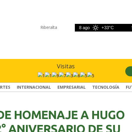
Riberalta
7 ago
+33°C
8 ago
+33°C
9 a
Visitas
RTES
INTERNACIONAL
EMPRESARIAL
TECNOLOGÍA
FU
DE HOMENAJE A HUGO
2° ANIVERSARIO DE SU