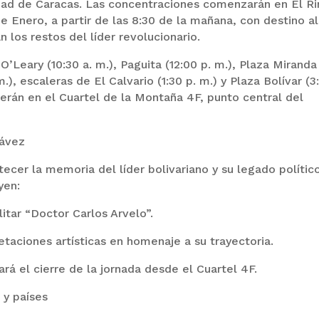
udad de Caracas. Las concentraciones comenzarán en El R
de Enero, a partir de las 8:30 de la mañana, con destino al
los restos del líder revolucionario.
O’Leary (10:30 a. m.), Paguita (12:00 p. m.), Plaza Miranda
m.), escaleras de El Calvario (1:30 p. m.) y Plaza Bolívar (3
gerán en el Cuartel de la Montaña 4F, punto central del
hávez
tecer la memoria del líder bolivariano y su legado político
yen:
tar “Doctor Carlos Arvelo”.
aciones artísticas en homenaje a su trayectoria.
el cierre de la jornada desde el Cuartel 4F.
 y países