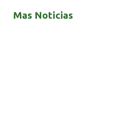
Mas Noticias
ZAVALETA ACUSA PERSECUCIÓN TRAS DICHOS
DE ARAMAYO
BANCO UNIÓN LLEVA SU HOMENAJE PATRIO A
CADA RINCÓN DE BOLIVIA