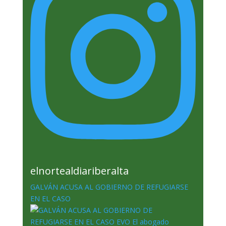
elnortealdiariberalta
GALVÁN ACUSA AL GOBIERNO DE REFUGIARSE
EN EL CASO