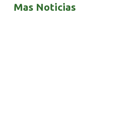
Mas Noticias
GOBIERNO ELIMINA CULTURAS DE TODA LA
ESTRUCTURA ESTATAL
PAZ INICIA REESTRUCTURACIÓN CON NUEVO
EQUIPO MINISTERIAL