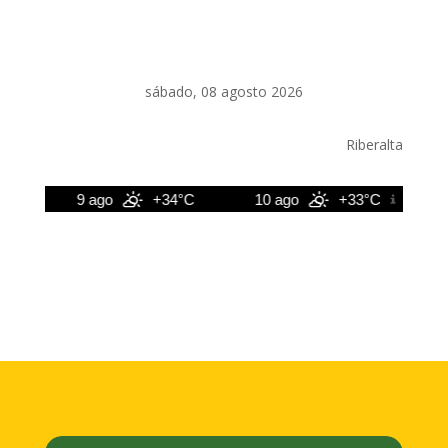
sábado, 08 agosto 2026
Riberalta
°C
9 ago
+34°C
10 ago
+33°C
1