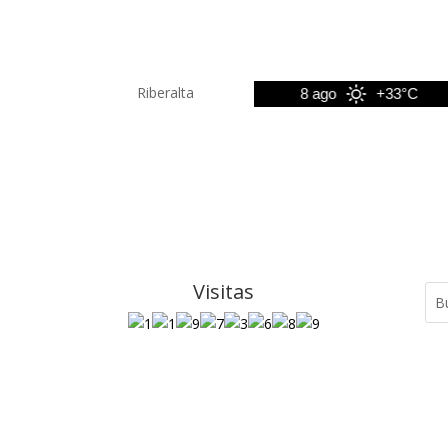
Riberalta
7 ago
+33°C
8 ago
+33°C
Visitas