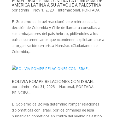
ISRAEL REACCIONA CONTRA LA CONDENA DE
AMÉRICA LATINA A SU ATAQUE A PALESTINA
por
admin
|
Nov 1, 2023
|
Internacional
,
PORTADA
El Gobierno de Israel reaccionó este miércoles a la
decisión de Colombia y Chile de llamar a consultas a
sus embajadores del país hebreo, pidiéndoles a los
países suramericanos que «condenen explícitamente a
la organización terrorista Hamás». «Ciudadanos de
Colombia,...
BOLIVIA ROMPE RELACIONES CON ISRAEL
por
admin
|
Oct 31, 2023
|
Nacional
,
PORTADA
PRINCIPAL
El Gobierno de Bolivia determinó romper relaciones
diplomáticas con Israel, por los crímenes de lesa
humanidad cometidos en contra del pueblo palestino