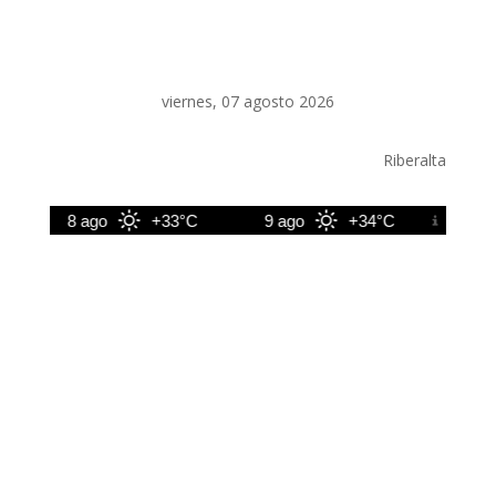
viernes, 07 agosto 2026
Riberalta
8 ago
+33°C
9 ago
+34°C
10 ag